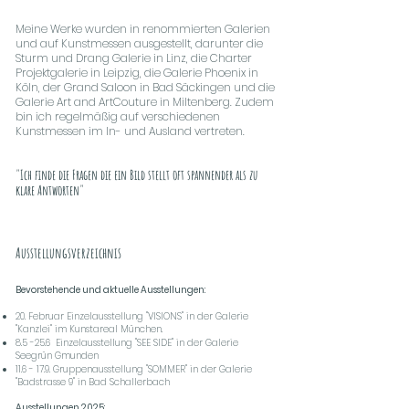
Meine Werke wurden in renommierten Galerien
und auf Kunstmessen ausgestellt, darunter die
Sturm und Drang Galerie in Linz, die Charter
Projektgalerie in Leipzig, die Galerie Phoenix in
Köln, der Grand Saloon in Bad Säckingen und die
Galerie Art and ArtCouture in Miltenberg. Zudem
bin ich regelmäßig auf verschiedenen
Kunstmessen im In- und Ausland vertreten.
"Ich finde die Fragen die ein Bild stellt oft spannender als zu
klare Antworten"
Ausstellungsverzeichnis
Bevorstehende und aktuelle Ausstellungen:
20. Februar Einzelausstellung "VISIONS" in der Galerie
"Kanzlei" im Kunstareal München.
​8.5 -25.6 Einzelausstellung "SEE SIDE" in der Galerie
Seegrün Gmunden
11.6 - 17.9. Gruppenausstellung "SOMMER" in der Galerie
"Badstrasse 9" in Bad Schallerbach
Ausstellungen 2025: