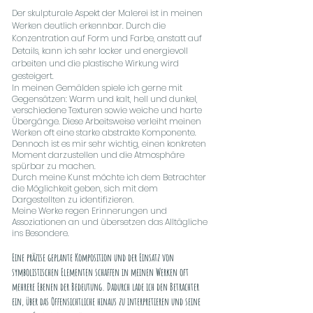
Der skulpturale Aspekt der Malerei ist in meinen
Werken deutlich erkennbar. Durch die
Konzentration auf Form und Farbe, anstatt auf
Details, kann ich sehr locker und energievoll
arbeiten und die plastische Wirkung wird
gesteigert.
In meinen Gemälden spiele ich gerne mit
Gegensätzen: Warm und kalt, hell und dunkel,
verschiedene Texturen sowie weiche und harte
Übergänge. Diese Arbeitsweise verleiht meinen
Werken oft eine starke abstrakte Komponente.
Dennoch ist es mir sehr wichtig, einen konkreten
Moment darzustellen und die Atmosphäre
spürbar zu machen.
Durch meine Kunst möchte ich dem Betrachter
die Möglichkeit geben, sich mit dem
Dargestellten zu identifizieren.
Meine Werke regen Erinnerungen und
Assoziationen an und übersetzen das Alltägliche
ins Besondere.
Eine präzise geplante Komposition und der Einsatz von
symbolistischen Elementen schaffen in meinen Werken oft
mehrere Ebenen der Bedeutung. Dadurch lade ich den Betrachter
ein, über das Offensichtliche hinaus zu interpretieren und seine