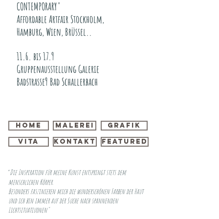
CONTEMPORARY"
Affordable Artfair
Stockholm,
Hamburg, Wien, Brüssel..
11.6. bis 17.9
Gruppenausstellung Galerie
Badstrasse9 Bad Schallerbach
home
Malerei
Grafik
vita
Kontakt
featured
Die Inspiration für meine Kunst entspringt stets dem
"
menschlichen Körper.
Besonders faszinieren mich die wunderschönen Farben der Haut
und ich bin immer auf der Suche nach spannenden
Lichtsituatiuonen"