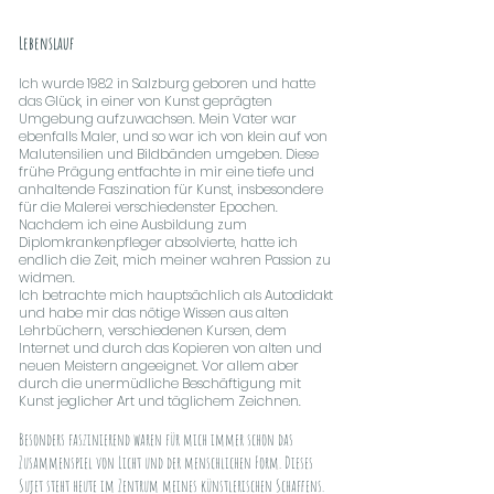
Lebenslauf
Ich wurde 1982 in Salzburg geboren und hatte
das Glück, in einer von Kunst geprägten
Umgebung aufzuwachsen. Mein Vater war
ebenfalls Maler, und so war ich von klein auf von
Malutensilien und Bildbänden umgeben. Diese
frühe Prägung entfachte in mir eine tiefe und
anhaltende Faszination für Kunst, insbesondere
für die Malerei verschiedenster Epochen.
Nachdem ich eine Ausbildung zum
Diplomkrankenpfleger absolvierte, hatte ich
endlich die Zeit, mich meiner wahren Passion zu
widmen.
Ich betrachte mich hauptsächlich als Autodidakt
und habe mir das nötige Wissen aus alten
Lehrbüchern, verschiedenen Kursen, dem
Internet und durch das Kopieren von alten und
neuen Meistern angeeignet. Vor allem aber
durch die unermüdliche Beschäftigung mit
Kunst jeglicher Art und täglichem Zeichnen.
Besonders faszinierend waren für mich immer schon das
Zusammenspiel von Licht und der menschlichen Form. Dieses
Sujet steht heute im Zentrum meines künstlerischen Schaffens.