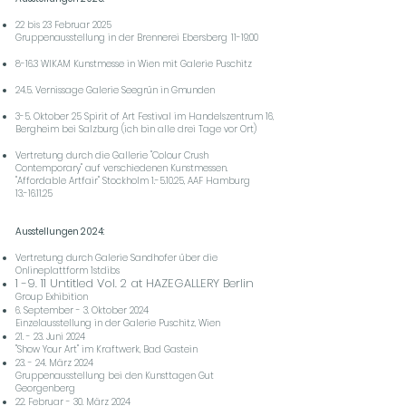
22 bis 23 Februar 2025
Gruppenausstellung in der Brennerei Ebersberg
11-19:00
8-16.3 WIKAM Kunstmesse in Wien mit Galerie Puschitz
24.5. Vernissage Galerie Seegrün in Gmunden
3-5. Oktober 25 Spirit of Art Festival im Handelszentrum 16,
Bergheim bei Salzburg (ich bin alle drei Tage vor Ort)
Vertretung durch die Gallerie "Colour Crush
Contemporary" auf verschiedenen Kunstmessen.
"Affordable Artfair" Stockholm 1.-5.10.25, AAF Hamburg
13.-16.11.25
Ausstellungen 2024:
Vertretung durch Galerie Sandhofer über die
Onlineplattform 1stdibs
1 -9. 11 Untitled Vol. 2 at HAZEGALLERY Berlin
Group Exhibition
6. September - 3. Oktober 2024
Einzelausstellung in der Galerie Puschitz, Wien
21. - 23. Juni 2024
"Show Your Art" im Kraftwerk, Bad Gastein
23. - 24. März 2024
Gruppenausstellung bei den Kunsttagen Gut
Georgenberg
22. Februar - 30. März 2024