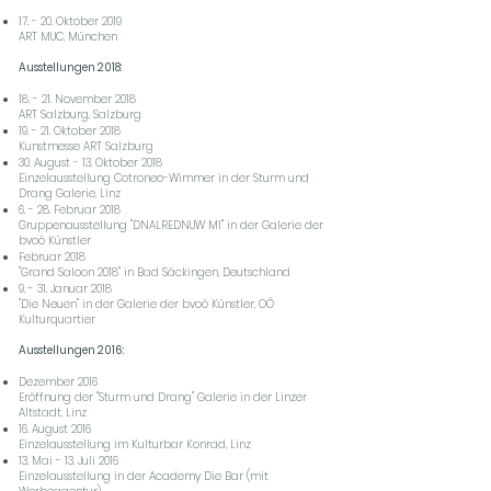
17. - 20. Oktober 2019
ART MUC, München
Ausstellungen 2018:
18. - 21. November 2018
ART Salzburg, Salzburg
19. - 21. Oktober 2018
Kunstmesse ART Salzburg
30. August - 13. Oktober 2018
Einzelausstellung Cotroneo-Wimmer in der Sturm und
Drang Galerie, Linz
6. - 28. Februar 2018
Gruppenausstellung "DNALREDNUW MI" in der Galerie der
bvoö Künstler
Februar 2018
"Grand Saloon 2018" in Bad Säckingen, Deutschland
9. - 31. Januar 2018
"Die Neuen" in der Galerie der bvoö Künstler, OÖ
Kulturquartier
Ausstellungen 2016:
Dezember 2016
Eröffnung der "Sturm und Drang" Galerie in der Linzer
Altstadt, Linz
16. August 2016
Einzelausstellung im Kulturbar Konrad, Linz
13. Mai - 13. Juli 2016
Einzelausstellung in der Academy Die Bar (mit