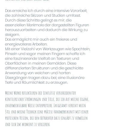
Das erreiche Ich durch eine intensive Vorarbeit,
die zahlreiche Skizzen und Studien umfasst.
Durch diese Schritte gelingt es mir, die
essenziellen Merkmale der dargestellten Figuren
herauszuarbeiten und dadurch die Wirkung zu
steigern.
Das ermöglicht mir auch ein freieres und
energievolleres Arbeiten.
Mit einer Vielzahl von Werkzeugen wie Spachteln,
Pinseln und sogar meinen Fingern schaffe ich
eine faszinierende Vielfalt an Texturen und
Oberflächen in meinen Gemälden. Diese
differenzierten Strukturen und die geschickte
Anwendung von weichen und harten
Übergängen tragen dazu bei, eine illusionäre
Tiefe und Räumlichkeit zu erzeugen.
Meine Werke reflektieren die Einflüsse verschiedenster
künstlerischer Strömungen und Stile, die ich auf meine eigene,
unverwechselbare Weise interpretiere. Insgesamt vereint mein
Stil und meine Technik eine präzise Handwerkskunst mit einer
poetischen Vision, die den Betrachter dazu einlädt zu verweilen
und sich im moment zu verlieren.