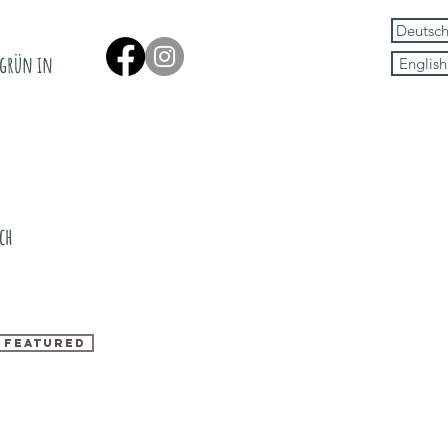
Deutsc
egrün in
English
ch
featured