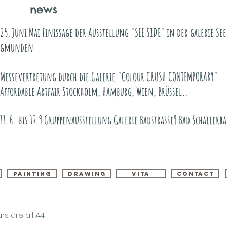
news
25.Juni Mai Finissage der Ausstellung "SEE SIDE" in der galerie Se
gmunden
Messevertretung durch die Galerie "Colour CRUSH CONTEMPORARY"
Affordable Artfair
Stockholm, Hamburg, Wien, Brüssel..
11.6. bis 17.9 Gruppenausstellung Galerie Badstrasse9 Bad Schallerba
painting
drawing
vita
contact
rs are all A4.